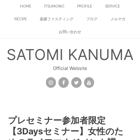
コ
HOME
ITSUMONO
PROFILE
SERVICE
ン
テ
RECIPE
薬膳ファスティング
ブログ
メルマガ
ン
ツ
お問い合わせ
へ
ス
キ
SATOMI KANUMA
ッ
プ
Official Website
プレセミナー参加者限定
【3Daysセミナー】女性のた