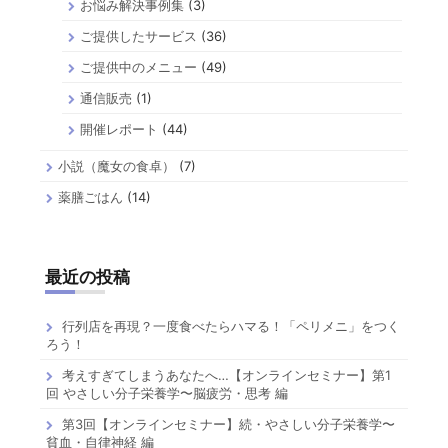
お悩み解決事例集
(3)
ご提供したサービス
(36)
ご提供中のメニュー
(49)
通信販売
(1)
開催レポート
(44)
小説（魔女の食卓）
(7)
薬膳ごはん
(14)
最近の投稿
行列店を再現？一度食べたらハマる！「ペリメニ」をつく
ろう！
考えすぎてしまうあなたへ…【オンラインセミナー】第1
回 やさしい分子栄養学〜脳疲労・思考 編
第3回【オンラインセミナー】続・やさしい分子栄養学〜
貧血・自律神経 編