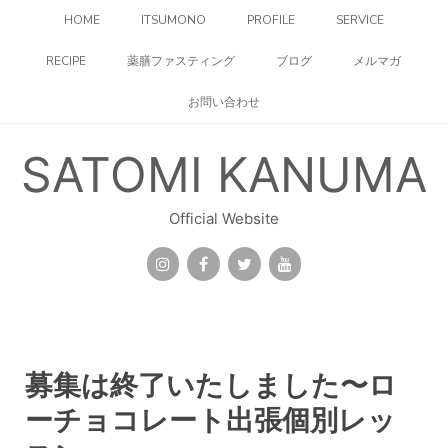
コ
HOME
ITSUMONO
PROFILE
SERVICE
ン
テ
RECIPE
薬膳ファスティング
ブログ
メルマガ
ン
ツ
お問い合わせ
へ
ス
キ
SATOMI KANUMA
ッ
プ
Official Website
募集は終了いたしました〜ロ
ーチョコレート出張個別レッ