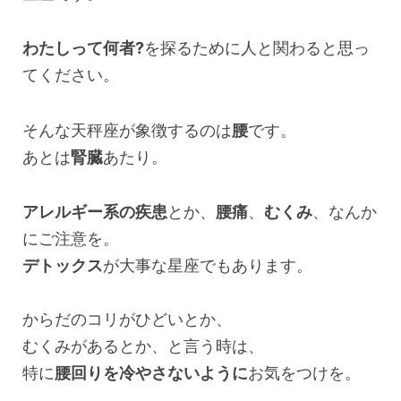
わたしって何者?
を探るために人と関わると思っ
てください。
そんな天秤座が象徴するのは
腰
です。
あとは
腎臓
あたり。
アレルギー系の疾患
とか、
腰痛
、
むくみ
、なんか
にご注意を。
デトックス
が大事な星座でもあります。
からだのコリがひどいとか、
むくみがあるとか、と言う時は、
特に
腰回りを冷やさないように
お気をつけを。