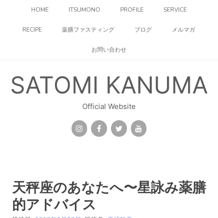
コ
HOME
ITSUMONO
PROFILE
SERVICE
ン
テ
RECIPE
薬膳ファスティング
ブログ
メルマガ
ン
ツ
お問い合わせ
へ
ス
キ
SATOMI KANUMA
ッ
プ
Official Website
天秤座のあなたへ〜星詠み薬膳
的アドバイス