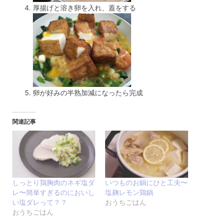
厚揚げと溶き卵を入れ、蓋をする
卵が好みの半熟加減になったら完成
関連記事
しっとり鶏胸肉のネギ塩ダ
いつものお鍋にひと工夫〜
レ〜簡単すぎるのにおいし
塩麹レモン鶏鍋
い塩ダレって？？
おうちごはん
おうちごはん