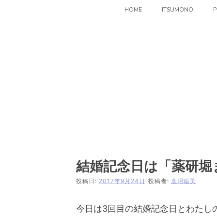
コ
HOME
ITSUMONO
P
ン
テ
ン
ツ
へ
ス
キ
ッ
プ
結婚記念日は「薬研堀
投稿日:
2017年9月24日
投稿者:
鹿沼聡美
今日は3回目の結婚記念日とわたし