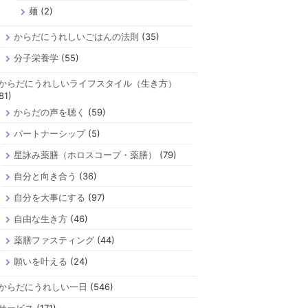
麺
(2)
からだにうれしいごはんの法則
(35)
分子栄養学
(55)
からだにうれしいライフスタイル（生き方）
81)
からだの声を聴く
(59)
パートナーシップ
(5)
星詠み薬膳（ホロスコープ・薬膳）
(79)
自分と向き合う
(36)
自分を大事にする
(97)
自由な生き方
(46)
薬膳ファスティング
(44)
願いを叶える
(24)
からだにうれしい一日
(546)