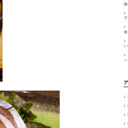
編
子
健
い
ン