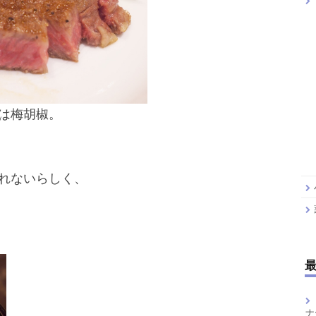
は梅胡椒。
れないらしく、
ナ