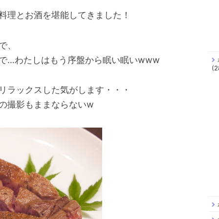
料理とお酒を堪能してきました！
で、
で…わたしはもう序盤から眠い眠いwww
(2
リラックスした気がします・・・
の撮影もままならないw