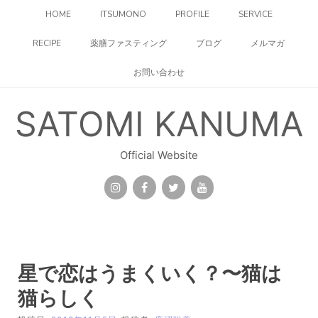
コ
HOME
ITSUMONO
PROFILE
SERVICE
ン
テ
RECIPE
薬膳ファスティング
ブログ
メルマガ
ン
ツ
お問い合わせ
へ
ス
キ
SATOMI KANUMA
ッ
プ
Official Website
星で恋はうまくいく？〜猫は
猫らしく