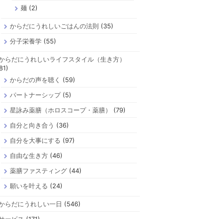
麺
(2)
からだにうれしいごはんの法則
(35)
分子栄養学
(55)
からだにうれしいライフスタイル（生き方）
81)
からだの声を聴く
(59)
パートナーシップ
(5)
星詠み薬膳（ホロスコープ・薬膳）
(79)
自分と向き合う
(36)
自分を大事にする
(97)
自由な生き方
(46)
薬膳ファスティング
(44)
願いを叶える
(24)
からだにうれしい一日
(546)