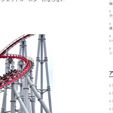
編
子
健
い
ン