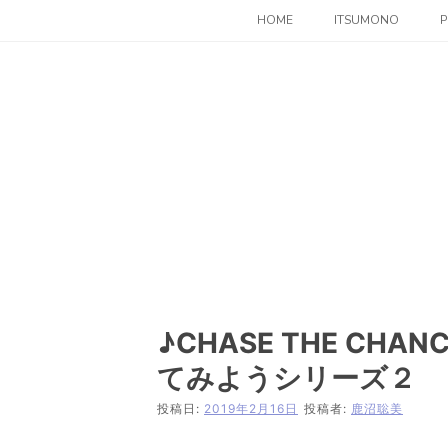
コ
HOME
ITSUMONO
P
ン
テ
ン
ツ
へ
ス
キ
ッ
プ
♪CHASE THE C
てみようシリーズ２
投稿日:
2019年2月16日
投稿者:
鹿沼聡美