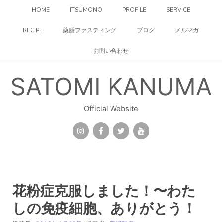
コ
HOME
ITSUMONO
PROFILE
SERVICE
ン
テ
RECIPE
薬膳ファスティング
ブログ
メルマガ
ン
ツ
お問い合わせ
へ
ス
キ
SATOMI KANUMA
ッ
プ
Official Website
花粉症克服しました！〜わた
しの免疫細胞、ありがとう！