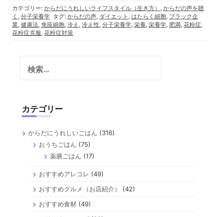
カテゴリー:
からだにうれしいライフスタイル（生き方）
,
からだの声を聴
く
,
分子栄養学
タグ:
からだの声
,
ダイエット
,
はたらく細胞
,
ブラック企
業
,
健康法
,
免疫細胞
,
冷え
,
冷え性
,
分子栄養学
,
栄養
,
栄養学
,
肥満
,
花粉症
,
花粉症克服
,
花粉症対策
検
索:
カテゴリー
からだにうれしいごはん
(316)
おうちごはん
(75)
薬膳ごはん
(17)
おすすめアレコレ
(49)
おすすめグルメ（お店紹介）
(42)
おすすめ食材
(49)