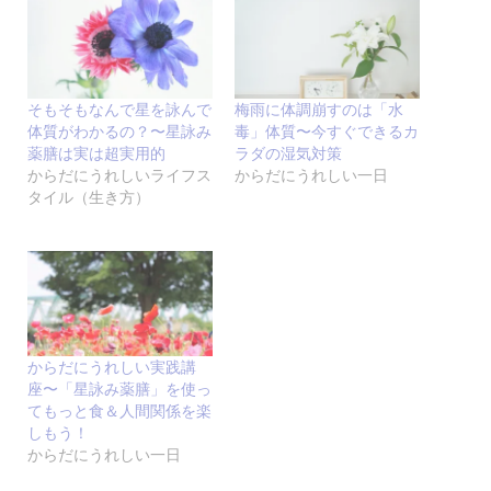
そもそもなんで星を詠んで
梅雨に体調崩すのは「水
体質がわかるの？〜星詠み
毒」体質〜今すぐできるカ
薬膳は実は超実用的
ラダの湿気対策
からだにうれしいライフス
からだにうれしい一日
タイル（生き方）
からだにうれしい実践講
座〜「星詠み薬膳」を使っ
てもっと食＆人間関係を楽
しもう！
からだにうれしい一日