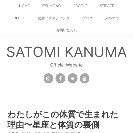
コ
HOME
ITSUMONO
PROFILE
SERVICE
ン
テ
RECIPE
薬膳ファスティング
ブログ
メルマガ
ン
ツ
お問い合わせ
へ
ス
キ
SATOMI KANUMA
ッ
プ
Official Website
わたしがこの体質で生まれた
理由〜星座と体質の裏側