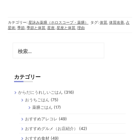
カテゴリー:
星詠み薬膳（ホロスコープ・薬膳）
タグ:
体質
,
体質改善
,
占
星術
,
季節
,
季節と体質
,
星座
,
星座と体質
,
理由
検
索:
カテゴリー
からだにうれしいごはん
(316)
おうちごはん
(75)
薬膳ごはん
(17)
おすすめアレコレ
(49)
おすすめグルメ（お店紹介）
(42)
おすすめ食材
(49)