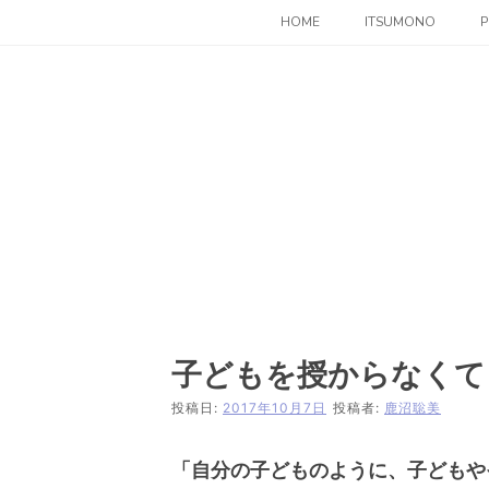
コ
HOME
ITSUMONO
P
ン
テ
ン
ツ
へ
ス
キ
ッ
プ
子どもを授からなくて
投稿日:
2017年10月7日
投稿者:
鹿沼聡美
「自分の子どものように、子どもや