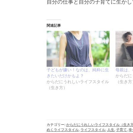
自分の仕事と自分の子育てに生かし
関連記事
子どもが嫌い！なのは、純粋に生
母親は、
きたいだけかもよ？
からだに
からだにうれしいライフスタイル
（生き方
（生き方）
カテゴリー:
からだにうれしいライフスタイル（生き
めくライフスタイル
,
ライフスタイル
,
人生
,
子育て
,
幸