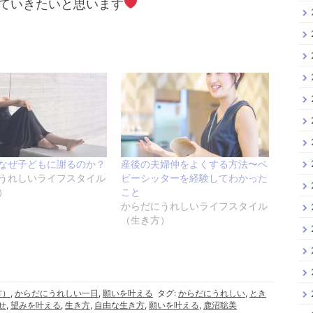
ていきたいと思います
なぜ子どもに謝るのか？
産後の夫婦仲をよくする方法〜ベ
うれしいライフスタイル
ビーシッターを経験してわかった
）
こと
からだにうれしいライフスタイル
（生き方）
方）
,
からだにうれしい一日
,
願いを叶える
タグ:
からだにうれしい
,
とき
せ
,
望みを叶える
,
生き方
,
自由な生き方
,
願いを叶える
,
鹿沼聡美