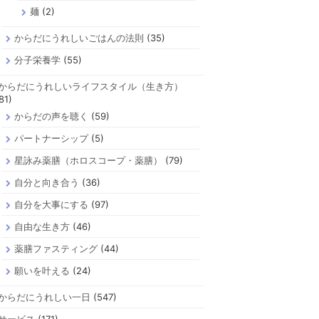
麺
(2)
からだにうれしいごはんの法則
(35)
分子栄養学
(55)
からだにうれしいライフスタイル（生き方）
81)
からだの声を聴く
(59)
パートナーシップ
(5)
星詠み薬膳（ホロスコープ・薬膳）
(79)
自分と向き合う
(36)
自分を大事にする
(97)
自由な生き方
(46)
薬膳ファスティング
(44)
願いを叶える
(24)
からだにうれしい一日
(547)