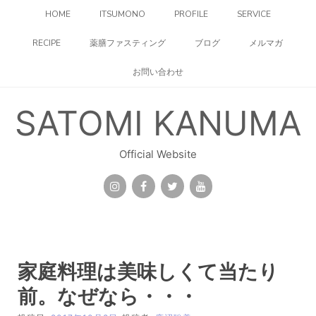
コ
HOME
ITSUMONO
PROFILE
SERVICE
ン
テ
RECIPE
薬膳ファスティング
ブログ
メルマガ
ン
ツ
お問い合わせ
へ
ス
キ
SATOMI KANUMA
ッ
プ
Official Website
家庭料理は美味しくて当たり
前。なぜなら・・・