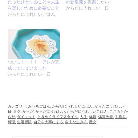
たったひとつのこと＝人生
の新常識を提案したい
を楽しむために必要なこと
からだにうれしい一日
からだにうれしいごはん
ついに！！！！！アレが完
成してしまいました・・・
からだにうれしい一日
カテゴリー:
おうちごはん
,
からだにうれしいごはん
,
からだにうれしい一
日
タグ:
からだ
,
からだにうれしい
,
からだにうれしいごはん
,
こころとか
らだ
,
ダイエット
,
ときめくライフスタイル
,
人生
,
体質
,
体質改善
,
手作り
,
料理
,
生活習慣
,
自分を大事にする
,
自由な生き方
,
魔女