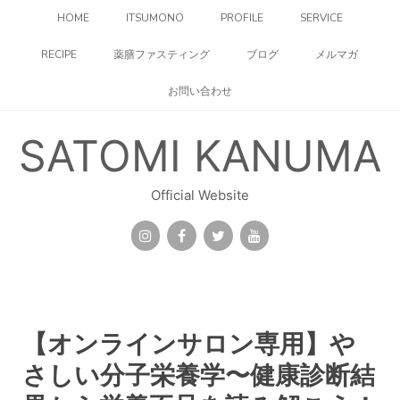
コ
HOME
ITSUMONO
PROFILE
SERVICE
ン
テ
RECIPE
薬膳ファスティング
ブログ
メルマガ
ン
ツ
お問い合わせ
へ
ス
キ
SATOMI KANUMA
ッ
プ
Official Website
【オンラインサロン専用】や
さしい分子栄養学〜健康診断結