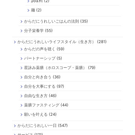
調味料
(2)
麺
(2)
からだにうれしいごはんの法則
(35)
分子栄養学
(55)
からだにうれしいライフスタイル（生き方）
(281)
からだの声を聴く
(59)
パートナーシップ
(5)
星詠み薬膳（ホロスコープ・薬膳）
(79)
自分と向き合う
(36)
自分を大事にする
(97)
自由な生き方
(46)
薬膳ファスティング
(44)
願いを叶える
(24)
からだにうれしい一日
(547)
サービス
(171)