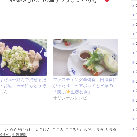
ギだれ〜刻んで混ぜるだ
ファスティング準備食・回復食に
・お魚・玉子にもどうぞ
ぴったり！〜アボカドと水菜の
はん
「美肌
生春巻き」
オリジナルレシピ
れしい
,
からだにうれしいごはん
,
こころ
,
こころとからだ
,
サラダ
,
サラダ
冷え性
,
生活習慣