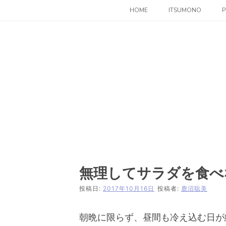
コ
HOME
ITSUMONO
P
ン
テ
ン
ツ
へ
ス
キ
ッ
プ
無理してサラダを食べ
投稿日:
2017年10月16日
投稿者:
鹿沼聡美
朝晩に限らず、昼間も冷え込む日が