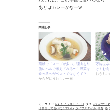
あとはカレーかなーw
関連記事
薬膳で「スープが多い」理由を細
万能塩ネ
胞レベルで考えてみる〜生野菜を
け！お肉
食べるのがベストではなくて？
おうちご
からだにうれしい一日
カテゴリー:
からだにうれしい一日
タグ:
からだにう
は無理して食べなくていい
,
ライフスタイル
,
体質
,
冬
,