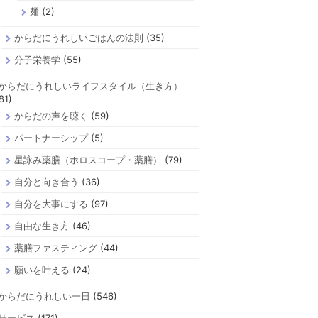
麺
(2)
からだにうれしいごはんの法則
(35)
分子栄養学
(55)
からだにうれしいライフスタイル（生き方）
81)
からだの声を聴く
(59)
パートナーシップ
(5)
星詠み薬膳（ホロスコープ・薬膳）
(79)
自分と向き合う
(36)
自分を大事にする
(97)
自由な生き方
(46)
薬膳ファスティング
(44)
願いを叶える
(24)
からだにうれしい一日
(546)