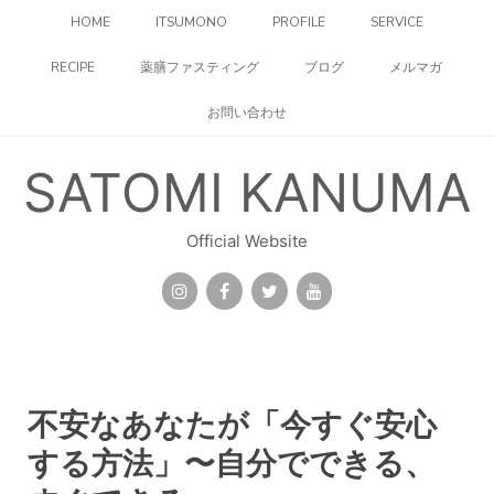
コ
HOME
ITSUMONO
PROFILE
SERVICE
ン
テ
RECIPE
薬膳ファスティング
ブログ
メルマガ
ン
ツ
お問い合わせ
へ
ス
キ
SATOMI KANUMA
ッ
プ
Official Website
不安なあなたが「今すぐ安心
する方法」〜自分でできる、