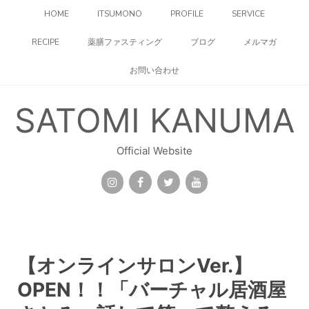
コ
HOME
ITSUMONO
PROFILE
SERVICE
ン
テ
RECIPE
薬膳ファスティング
ブログ
メルマガ
ン
ツ
お問い合わせ
へ
ス
キ
SATOMI KANUMA
ッ
プ
Official Website
【オンラインサロンVer.】
OPEN！！「バーチャル居酒屋