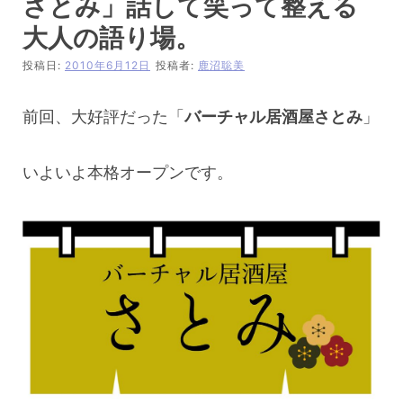
さとみ」話して笑って整える
大人の語り場。
投稿日:
2010年6月12日
投稿者:
鹿沼聡美
前回、大好評だった「
バーチャル居酒屋さとみ
」
いよいよ本格オープンです。