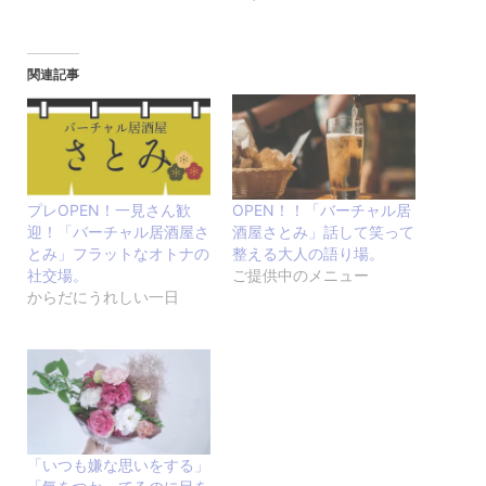
関連記事
プレOPEN！一見さん歓
OPEN！！「バーチャル居
迎！「バーチャル居酒屋さ
酒屋さとみ」話して笑って
とみ」フラットなオトナの
整える大人の語り場。
社交場。
ご提供中のメニュー
からだにうれしい一日
「いつも嫌な思いをする」