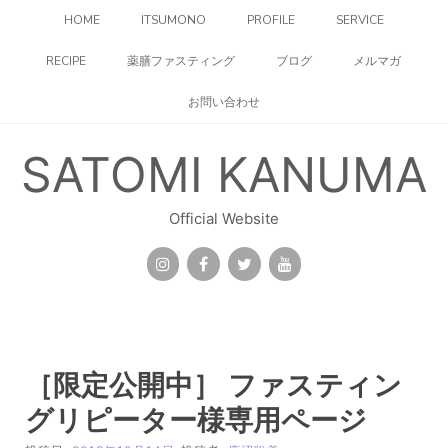
コ
HOME
ITSUMONO
PROFILE
SERVICE
ン
テ
RECIPE
薬膳ファスティング
ブログ
メルマガ
ン
ツ
お問い合わせ
へ
ス
キ
SATOMI KANUMA
ッ
プ
Official Website
［限定公開中］
ファスティン
グリピーター様専用ページ