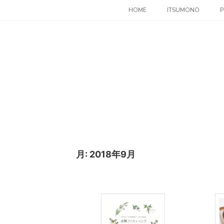
コ
HOME
ITSUMONO
P
ン
テ
ン
ツ
へ
ス
キ
ッ
プ
月:
2018年9月