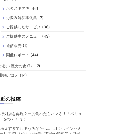
お客さまの声
(46)
お悩み解決事例集
(3)
ご提供したサービス
(36)
ご提供中のメニュー
(49)
通信販売
(1)
開催レポート
(44)
小説（魔女の食卓）
(7)
薬膳ごはん
(14)
最近の投稿
行列店を再現？一度食べたらハマる！「ペリメ
」をつくろう！
考えすぎてしまうあなたへ…【オンラインセミ
ー】第1回 やさしい分子栄養学〜脳疲労・思考