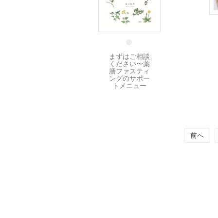
1 9月
まずはご相談
ください〜薬
膳ファスティ
ングのサポー
トメニュー
投
前へ
稿
の
ペ
ー
ジ