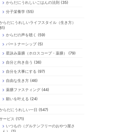
からだにうれしいごはんの法則
(35)
分子栄養学
(55)
からだにうれしいライフスタイル（生き方）
81)
からだの声を聴く
(59)
パートナーシップ
(5)
星詠み薬膳（ホロスコープ・薬膳）
(79)
自分と向き合う
(36)
自分を大事にする
(97)
自由な生き方
(46)
薬膳ファスティング
(44)
願いを叶える
(24)
からだにうれしい一日
(547)
サービス
(171)
いつもの（グルテンフリーのおやつ屋さ
ん）
(1)