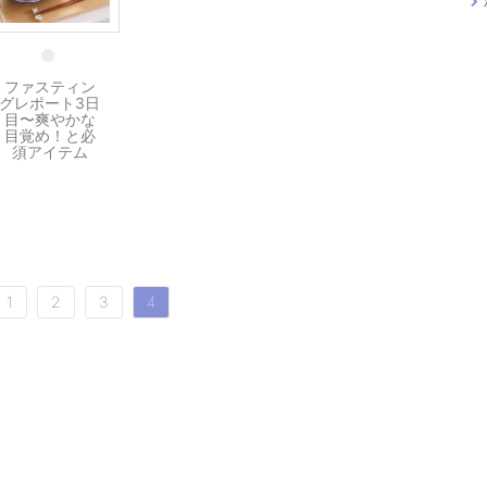
1 9月
ファスティン
グレポート3日
目〜爽やかな
目覚め！と必
須アイテム
1
2
3
4