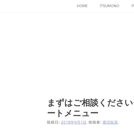
コ
HOME
ITSUMONO
P
ン
テ
ン
ツ
へ
ス
キ
ッ
プ
まずはご相談ください
ートメニュー
投稿日:
2018年9月1日
投稿者:
鹿沼聡美