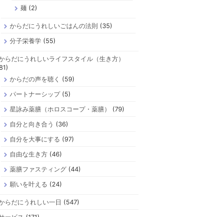
麺
(2)
からだにうれしいごはんの法則
(35)
分子栄養学
(55)
からだにうれしいライフスタイル（生き方）
81)
からだの声を聴く
(59)
パートナーシップ
(5)
星詠み薬膳（ホロスコープ・薬膳）
(79)
自分と向き合う
(36)
自分を大事にする
(97)
自由な生き方
(46)
薬膳ファスティング
(44)
願いを叶える
(24)
からだにうれしい一日
(547)