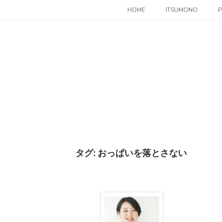
コ
HOME
ITSUMONO
P
ン
テ
ン
ツ
へ
ス
キ
ッ
プ
タグ:
おっぱいを落とさない