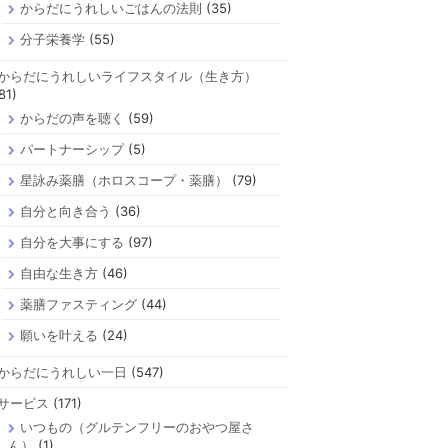
からだにうれしいごはんの法則
(35)
分子栄養学
(55)
からだにうれしいライフスタイル（生き方）
81)
からだの声を聴く
(59)
パートナーシップ
(5)
星詠み薬膳（ホロスコープ・薬膳）
(79)
自分と向き合う
(36)
自分を大事にする
(97)
自由な生き方
(46)
薬膳ファスティング
(44)
願いを叶える
(24)
からだにうれしい一日
(547)
サービス
(171)
いつもの（グルテンフリーのおやつ屋さ
ん）
(1)