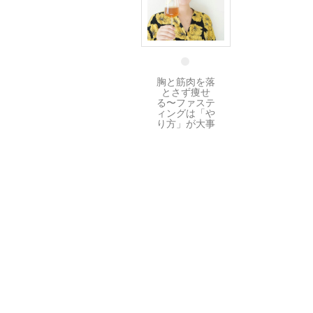
2 10月
胸と筋肉を落
とさず痩せ
る〜ファステ
ィングは「や
り方」が大事