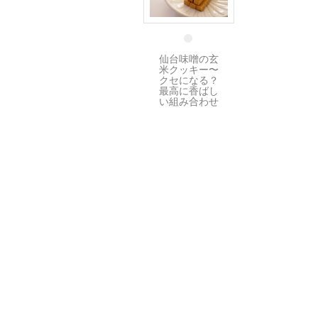
8 12月
仙台味噌の玄
米クッキー〜
クセになる？
最高に香ばし
い組み合わせ