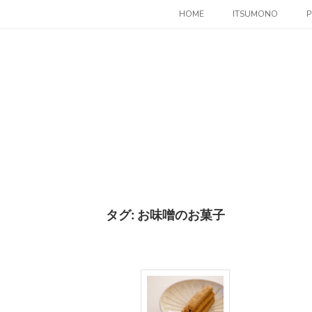
コ
HOME
ITSUMONO
P
ン
テ
ン
ツ
へ
ス
キ
ッ
プ
タグ:
お味噌のお菓子