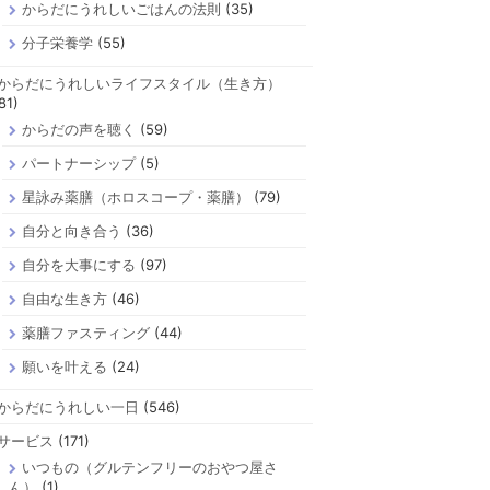
からだにうれしいごはんの法則
(35)
分子栄養学
(55)
からだにうれしいライフスタイル（生き方）
81)
からだの声を聴く
(59)
パートナーシップ
(5)
星詠み薬膳（ホロスコープ・薬膳）
(79)
自分と向き合う
(36)
自分を大事にする
(97)
自由な生き方
(46)
薬膳ファスティング
(44)
願いを叶える
(24)
からだにうれしい一日
(546)
サービス
(171)
いつもの（グルテンフリーのおやつ屋さ
ん）
(1)