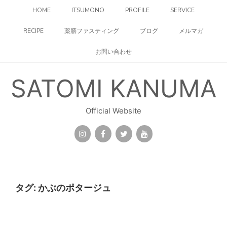
コ
HOME
ITSUMONO
PROFILE
SERVICE
ン
テ
RECIPE
薬膳ファスティング
ブログ
メルマガ
ン
ツ
お問い合わせ
へ
ス
キ
SATOMI KANUMA
ッ
プ
Official Website
タグ:
かぶのポタージュ