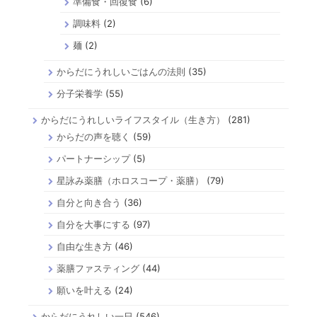
準備食・回復食
(6)
調味料
(2)
麺
(2)
からだにうれしいごはんの法則
(35)
分子栄養学
(55)
からだにうれしいライフスタイル（生き方）
(281)
からだの声を聴く
(59)
パートナーシップ
(5)
星詠み薬膳（ホロスコープ・薬膳）
(79)
自分と向き合う
(36)
自分を大事にする
(97)
自由な生き方
(46)
薬膳ファスティング
(44)
願いを叶える
(24)
からだにうれしい一日
(546)