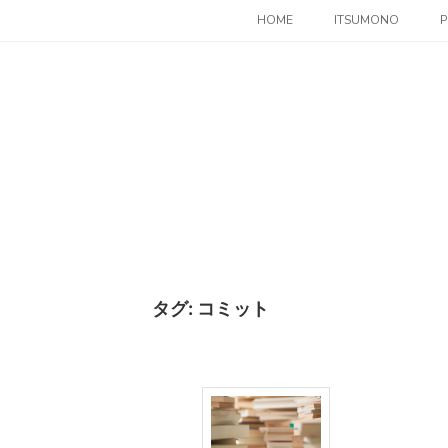
コ
HOME
ITSUMONO
P
ン
テ
ン
ツ
へ
ス
キ
ッ
プ
タグ:
コミット