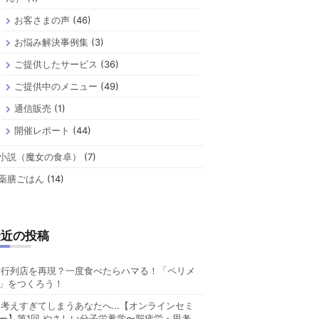
お客さまの声
(46)
お悩み解決事例集
(3)
ご提供したサービス
(36)
ご提供中のメニュー
(49)
通信販売
(1)
開催レポート
(44)
小説（魔女の食卓）
(7)
薬膳ごはん
(14)
最近の投稿
行列店を再現？一度食べたらハマる！「ペリメ
」をつくろう！
考えすぎてしまうあなたへ…【オンラインセミ
ー】第1回 やさしい分子栄養学〜脳疲労・思考