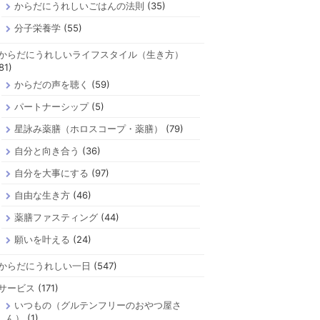
からだにうれしいごはんの法則
(35)
分子栄養学
(55)
からだにうれしいライフスタイル（生き方）
81)
からだの声を聴く
(59)
パートナーシップ
(5)
星詠み薬膳（ホロスコープ・薬膳）
(79)
自分と向き合う
(36)
自分を大事にする
(97)
自由な生き方
(46)
薬膳ファスティング
(44)
願いを叶える
(24)
からだにうれしい一日
(547)
サービス
(171)
いつもの（グルテンフリーのおやつ屋さ
ん）
(1)