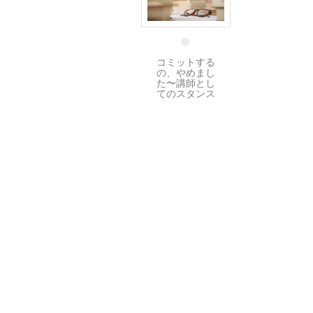
4 3月
コミットする
の、やめまし
た〜講師とし
てのスタンス