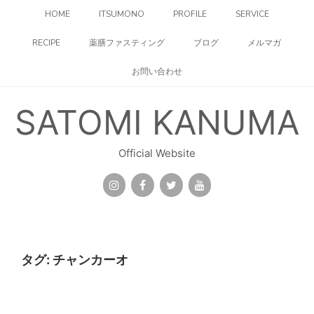
コ
HOME
ITSUMONO
PROFILE
SERVICE
ン
テ
RECIPE
薬膳ファスティング
ブログ
メルマガ
ン
ツ
お問い合わせ
へ
ス
キ
SATOMI KANUMA
ッ
プ
Official Website
タグ:
チャンカーオ