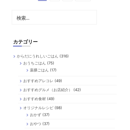
稿
検
の
索:
ペ
ー
カテゴリー
ジ
送
からだにうれしいごはん
(316)
り
おうちごはん
(75)
薬膳ごはん
(17)
おすすめアレコレ
(49)
おすすめグルメ（お店紹介）
(42)
おすすめ食材
(49)
オリジナルレシピ
(98)
おかず
(37)
おやつ
(37)