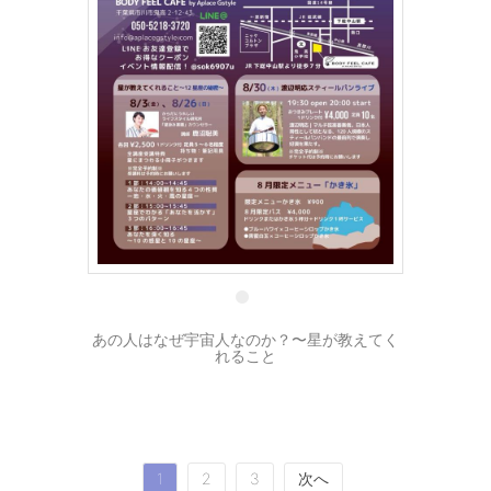
17 7月
あの人はなぜ宇宙人なのか？〜星が教えてく
れること
投
1
2
3
次へ