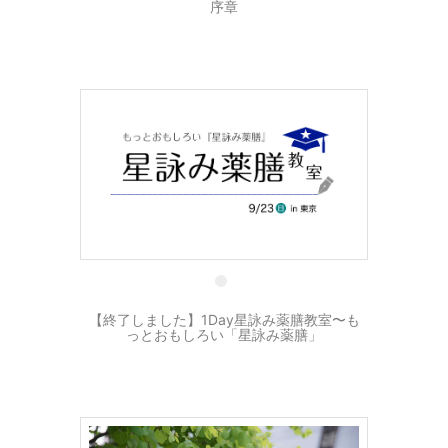
序章
19 8月
【終了しました】1Day星詠み薬膳教室〜も
っとおもしろい「星詠み薬膳」