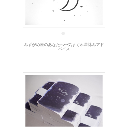
7 8月
みずがめ座のあなたへ〜気まぐれ星詠みアド
バイス
3 8月