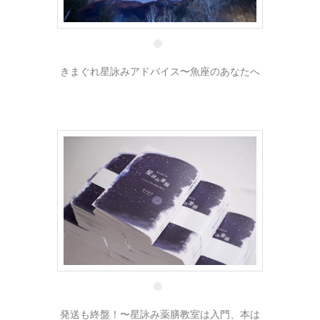
24 8月
きまぐれ星詠みアドバイス〜魚座のあなたへ
21 8月
発送も終盤！〜星詠み薬膳教室は入門、本は