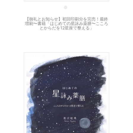
【御礼とお知らせ】初回印刷分を完売！最終
増刷〜書籍「はじめての星詠み薬膳〜こころ
とからだを12星座で整える」