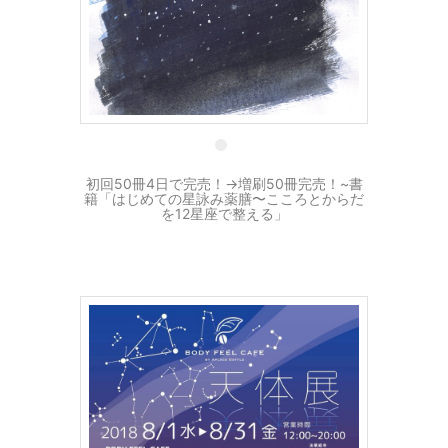
30 7月
初回50冊4日で完売！→増刷50冊完売！~書
籍「はじめての星詠み薬膳〜こころとからだ
を12星座で整える」