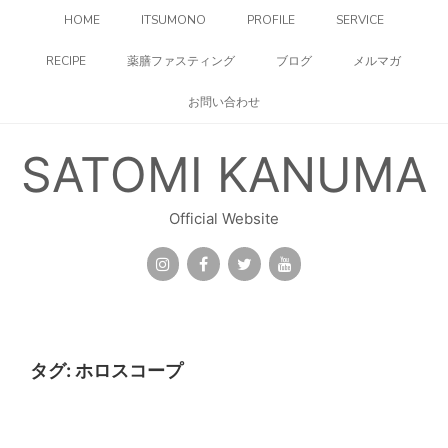
コ
HOME
ITSUMONO
PROFILE
SERVICE
ン
テ
RECIPE
薬膳ファスティング
ブログ
メルマガ
ン
ツ
お問い合わせ
へ
ス
キ
SATOMI KANUMA
ッ
プ
Official Website
タグ:
ホロスコープ