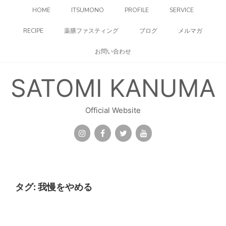
コ
HOME
ITSUMONO
PROFILE
SERVICE
ン
テ
RECIPE
薬膳ファスティング
ブログ
メルマガ
ン
ツ
お問い合わせ
へ
ス
キ
SATOMI KANUMA
ッ
プ
Official Website
タグ:
我慢をやめる