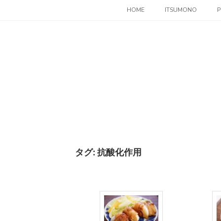
コ
HOME
ITSUMONO
P
ン
テ
ン
ツ
へ
ス
キ
ッ
プ
タグ:
抗酸化作用