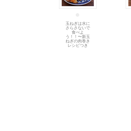
13 4月
玉ねぎは水に
さらさないで
食べよ
う！！〜新玉
ねぎの肉巻き
レシピつき