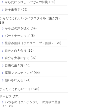
からだにうれしいごはんの法則
(35)
分子栄養学
(55)
からだにうれしいライフスタイル（生き方）
81)
からだの声を聴く
(59)
パートナーシップ
(5)
星詠み薬膳（ホロスコープ・薬膳）
(79)
自分と向き合う
(36)
自分を大事にする
(97)
自由な生き方
(46)
薬膳ファスティング
(44)
願いを叶える
(24)
からだにうれしい一日
(546)
サービス
(171)
いつもの（グルテンフリーのおやつ屋さ
ん）
(1)