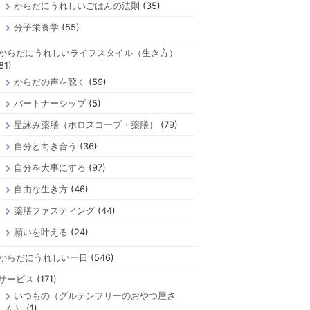
からだにうれしいごはんの法則
(35)
分子栄養学
(55)
からだにうれしいライフスタイル（生き方）
81)
からだの声を聴く
(59)
パートナーシップ
(5)
星詠み薬膳（ホロスコープ・薬膳）
(79)
自分と向き合う
(36)
自分を大事にする
(97)
自由な生き方
(46)
薬膳ファスティング
(44)
願いを叶える
(24)
からだにうれしい一日
(546)
サービス
(171)
いつもの（グルテンフリーのおやつ屋さ
ん）
(1)