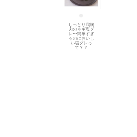
19 9月
しっとり鶏胸
肉のネギ塩ダ
レ〜簡単すぎ
るのにおいし
い塩ダレっ
て？？