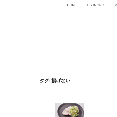
コ
HOME
ITSUMONO
P
ン
テ
ン
ツ
へ
ス
キ
ッ
プ
タグ:
揚げない