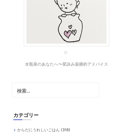
9 3月
水瓶座のあなたへ〜星詠み薬膳的アドバイス
検
索:
カテゴリー
からだにうれしいごはん
(316)