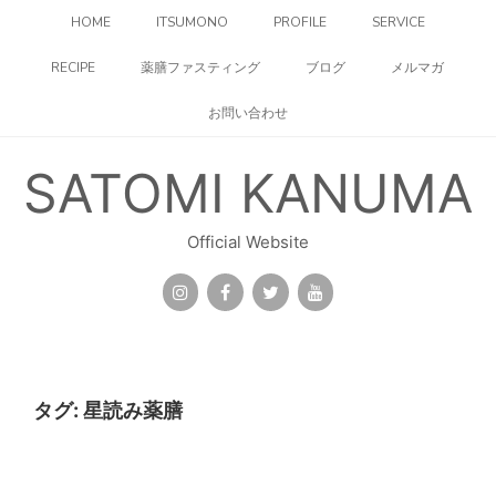
コ
HOME
ITSUMONO
PROFILE
SERVICE
ン
テ
RECIPE
薬膳ファスティング
ブログ
メルマガ
ン
ツ
お問い合わせ
へ
ス
キ
SATOMI KANUMA
ッ
プ
Official Website
タグ:
星読み薬膳