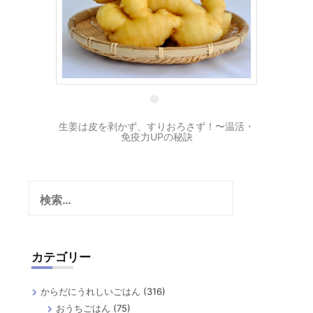
4 2月
生姜は皮を剥かず、すりおろさず！〜温活・
免疫力UPの秘訣
検
索:
カテゴリー
からだにうれしいごはん
(316)
おうちごはん
(75)