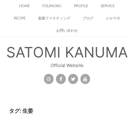
コ
HOME
ITSUMONO
PROFILE
SERVICE
ン
テ
RECIPE
薬膳ファスティング
ブログ
メルマガ
ン
ツ
お問い合わせ
へ
ス
キ
SATOMI KANUMA
ッ
プ
Official Website
タグ:
生姜