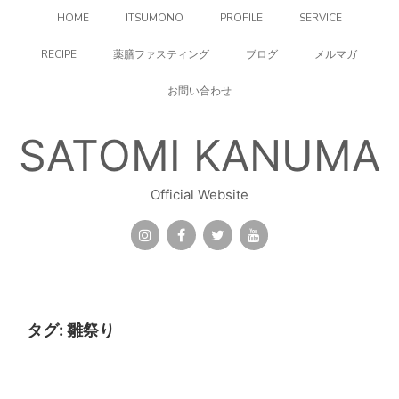
コ
HOME
ITSUMONO
PROFILE
SERVICE
ン
テ
RECIPE
薬膳ファスティング
ブログ
メルマガ
ン
ツ
お問い合わせ
へ
ス
キ
SATOMI KANUMA
ッ
プ
Official Website
タグ:
雛祭り