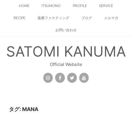
コ
HOME
ITSUMONO
PROFILE
SERVICE
ン
テ
RECIPE
薬膳ファスティング
ブログ
メルマガ
ン
ツ
お問い合わせ
へ
ス
キ
SATOMI KANUMA
ッ
プ
Official Website
タグ:
MANA