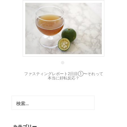
31 8月
ファスティングレポート2日目①〜それって
本当に好転反応？
検
索:
カテゴリー