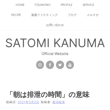
コ
HOME
ITSUMONO
PROFILE
SERVICE
ン
テ
RECIPE
薬膳ファスティング
ブログ
メルマガ
ン
ツ
お問い合わせ
へ
ス
キ
SATOMI KANUMA
ッ
プ
Official Website
「朝は排泄の時間」の意味
投稿日:
2021年3月2日
投稿者:
鹿沼聡美