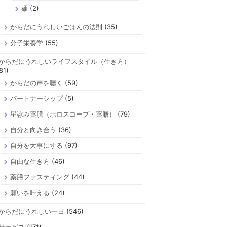
麺
(2)
からだにうれしいごはんの法則
(35)
分子栄養学
(55)
からだにうれしいライフスタイル（生き方）
81)
からだの声を聴く
(59)
パートナーシップ
(5)
星詠み薬膳（ホロスコープ・薬膳）
(79)
自分と向き合う
(36)
自分を大事にする
(97)
自由な生き方
(46)
薬膳ファスティング
(44)
願いを叶える
(24)
からだにうれしい一日
(546)