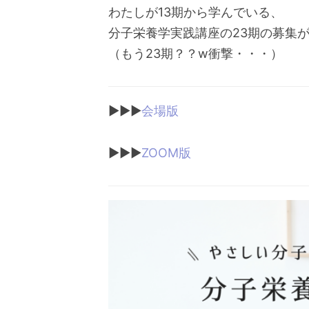
わたしが13期から学んでいる、
分子栄養学実践講座の23期の募集
（もう23期？？w衝撃・・・）
▶︎▶︎▶︎
会場版
▶︎▶︎▶︎
ZOOM版