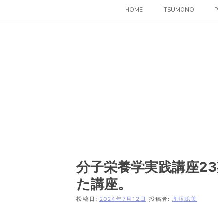
コ
HOME
ITSUMONO
P
ン
テ
ン
ツ
へ
ス
キ
ッ
プ
分子栄養学実践講座23
た講座。
投稿日:
2024年7月12日
投稿者:
鹿沼聡美