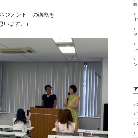
編
ネジメント」の講義を
子
思います。）
健
い
ン