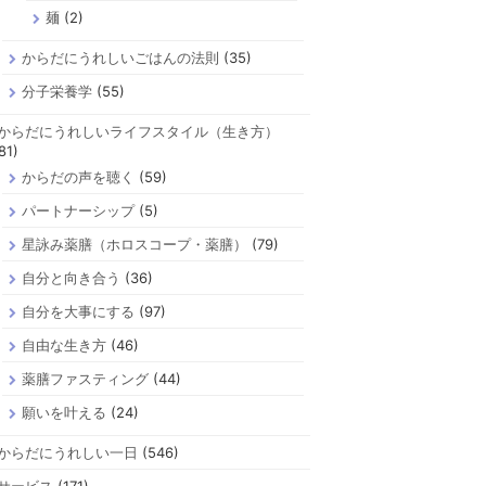
麺
(2)
からだにうれしいごはんの法則
(35)
分子栄養学
(55)
からだにうれしいライフスタイル（生き方）
81)
からだの声を聴く
(59)
パートナーシップ
(5)
星詠み薬膳（ホロスコープ・薬膳）
(79)
自分と向き合う
(36)
自分を大事にする
(97)
自由な生き方
(46)
薬膳ファスティング
(44)
願いを叶える
(24)
からだにうれしい一日
(546)