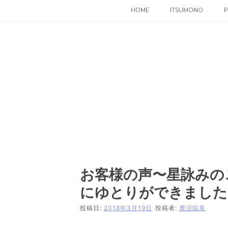
コ
HOME
ITSUMONO
P
ン
テ
ン
ツ
へ
ス
キ
ッ
プ
お客様の声〜星詠みの
にゆとりができました
投稿日:
2018年3月19日
投稿者:
鹿沼聡美