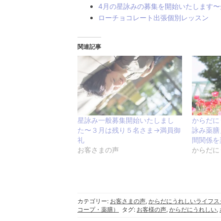
4月の星詠みの募集を開始いたします〜
ローチョコレート出張個別レッスン
関連記事
星詠み一般募集開始いたしまし
からだに
た〜３月は残り５名さま→満員御
詠み薬膳
礼
間関係を
お客さまの声
からだに
カテゴリー:
お客さまの声
,
からだにうれしいライフス
コープ・薬膳）
タグ:
お客様の声
,
からだにうれしい
,