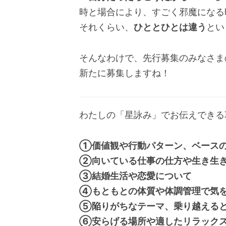
時と場合により、すごく邪魔になる
それくらい、
ひととひとは違う
とい
そんなわけで、先行募集のみなさま
新たに募集しますね！
わたしの「星詠み」でお伝えできる
①価値観や行動パターン、ベース
②向いている仕事の仕方や生き生
③結婚生活や恋愛について
④もともとの体質や体調管理で気
⑤陥りがちなテーマ、乗り越える
⑥安らげる場所や適したリラック