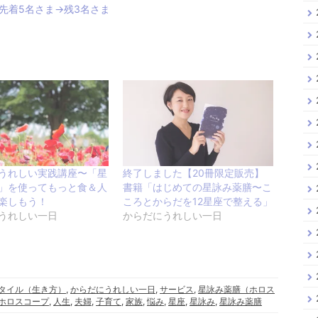
先着5名さま→残3名さま
うれしい実践講座〜「星
終了しました【20冊限定販売】
」を使ってもっと食＆人
書籍「はじめての星詠み薬膳〜こ
楽しもう！
ころとからだを12星座で整える」
うれしい一日
からだにうれしい一日
タイル（生き方）
,
からだにうれしい一日
,
サービス
,
星詠み薬膳（ホロス
ホロスコープ
,
人生
,
夫婦
,
子育て
,
家族
,
悩み
,
星座
,
星詠み
,
星詠み薬膳