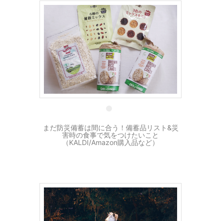
11 10月
まだ防災備蓄は間に合う！備蓄品リスト&災
害時の食事で気をつけたいこと
（KALDI/Amazon購入品など）