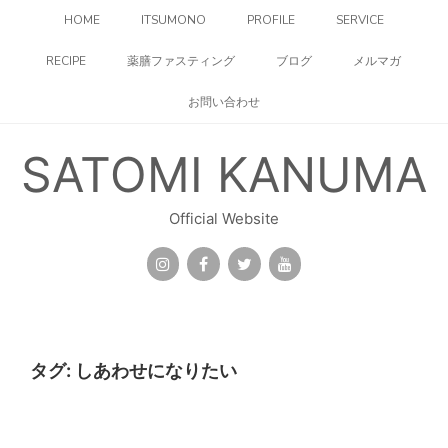
コ
HOME
ITSUMONO
PROFILE
SERVICE
ン
テ
RECIPE
薬膳ファスティング
ブログ
メルマガ
ン
ツ
お問い合わせ
へ
ス
キ
SATOMI KANUMA
ッ
プ
Official Website
タグ:
しあわせになりたい