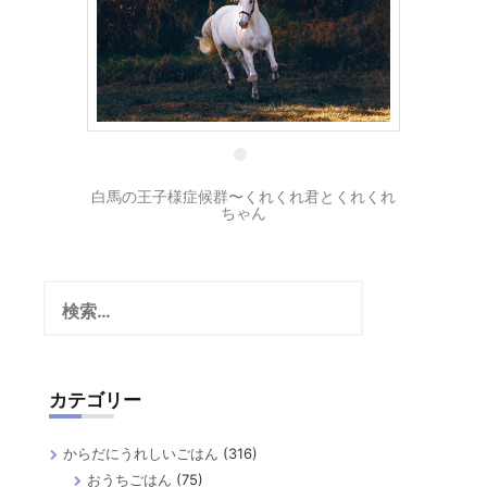
2 10月
白馬の王子様症候群〜くれくれ君とくれくれ
ちゃん
検
索:
カテゴリー
からだにうれしいごはん
(316)
おうちごはん
(75)