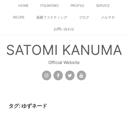
コ
HOME
ITSUMONO
PROFILE
SERVICE
ン
テ
RECIPE
薬膳ファスティング
ブログ
メルマガ
ン
ツ
お問い合わせ
へ
ス
キ
SATOMI KANUMA
ッ
プ
Official Website
タグ:
ゆずネード