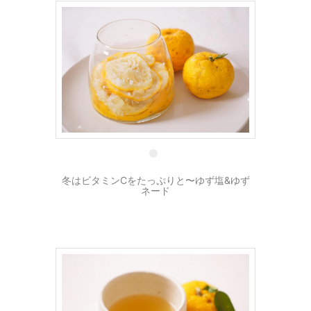
26 12月
冬はビタミンCをたっぷりと〜ゆず塩&ゆず
ネード