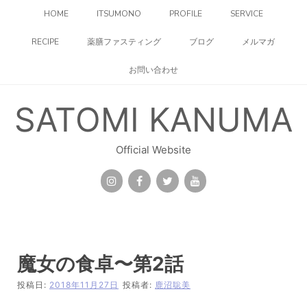
コ
HOME
ITSUMONO
PROFILE
SERVICE
ン
テ
RECIPE
薬膳ファスティング
ブログ
メルマガ
ン
ツ
お問い合わせ
へ
ス
キ
SATOMI KANUMA
ッ
プ
Official Website
魔女の食卓〜第2話
投稿日:
2018年11月27日
投稿者:
鹿沼聡美