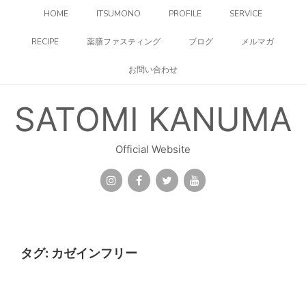
コ
HOME
ITSUMONO
PROFILE
SERVICE
ン
テ
RECIPE
薬膳ファスティング
ブログ
メルマガ
ン
ツ
お問い合わせ
へ
ス
キ
SATOMI KANUMA
ッ
プ
Official Website
タグ:
カゼインフリー