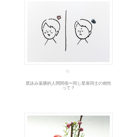
20 4月
星詠み薬膳的人間関係〜同じ星座同士の相性
って？