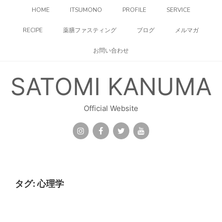
コ
HOME
ITSUMONO
PROFILE
SERVICE
ン
テ
RECIPE
薬膳ファスティング
ブログ
メルマガ
ン
ツ
お問い合わせ
へ
ス
キ
SATOMI KANUMA
ッ
プ
Official Website
タグ:
心理学