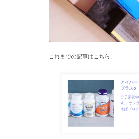
これまでの記事はこちら。
アイハー
プラスα
分子栄養学
す。 オン
えばブログ