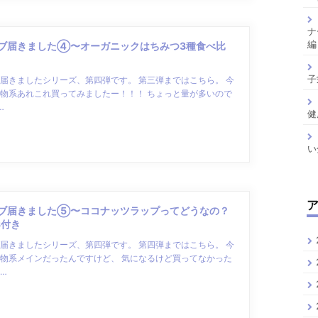
ナ
編
ブ届きました④〜オーガニックはちみつ3種食べ比
子
届きましたシリーズ、第四弾です。 第三弾まではこちら。 今
物系あれこれ買ってみましたー！！！ ちょっと量が多いので
…
健
い
ブ届きました⑤〜ココナッツラップってどうなの？
3付き
届きましたシリーズ、第四弾です。 第四弾まではこちら。 今
物系メインだったんですけど、 気になるけど買ってなかった
…