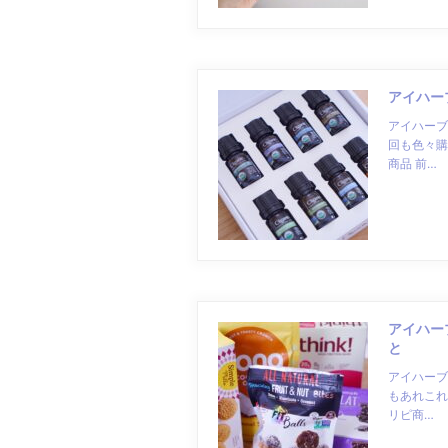
アイハー
アイハーブ
回も色々購
商品 前…
アイハー
と
アイハーブ
もあれこれ
リピ商…