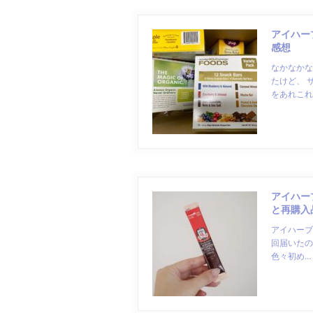
アイハー
感想
なかなかな
たけど、 
をあれこれ
アイハー
と再購入
アイハーブ
回届いたの
色々初め…