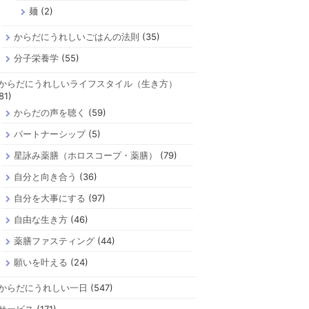
麺
(2)
からだにうれしいごはんの法則
(35)
分子栄養学
(55)
からだにうれしいライフスタイル（生き方）
81)
からだの声を聴く
(59)
パートナーシップ
(5)
星詠み薬膳（ホロスコープ・薬膳）
(79)
自分と向き合う
(36)
自分を大事にする
(97)
自由な生き方
(46)
薬膳ファスティング
(44)
願いを叶える
(24)
からだにうれしい一日
(547)