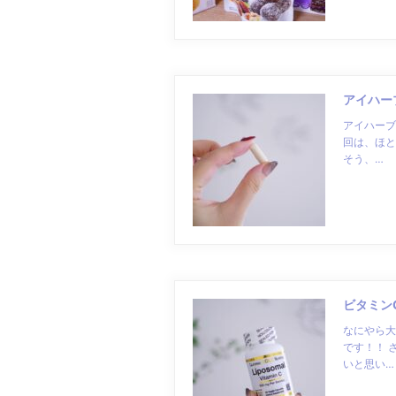
アイハー
アイハーブ
回は、ほと
そう、…
ビタミン
なにやら大
です！！ 
いと思い…