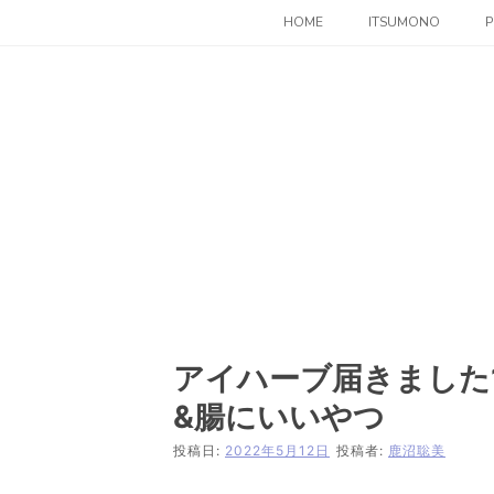
コ
HOME
ITSUMONO
P
ン
テ
ン
ツ
へ
ス
キ
ッ
プ
アイハーブ届きました
&腸にいいやつ
投稿日:
2022年5月12日
投稿者:
鹿沼聡美