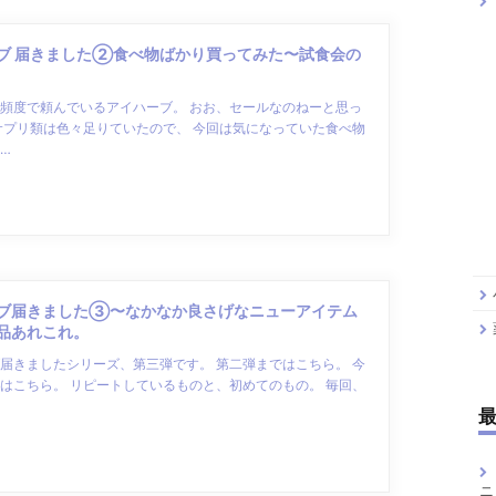
ブ 届きました②食べ物ばかり買ってみた〜試食会の
頻度で頼んでいるアイハーブ。 おお、セールなのねーと思っ
サプリ類は色々足りていたので、 今回は気になっていた食べ物
…
ブ届きました③〜なかなか良さげなニューアイテム
品あれこれ。
届きましたシリーズ、第三弾です。 第二弾まではこちら。 今
はこちら。 リピートしているものと、初めてのもの。 毎回、
ニ