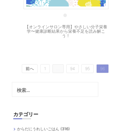
4 3月
【オンラインサロン専用】やさしい分子栄養
学〜健康診断結果から栄養不足を読み解こ
う！
投
前へ
1
…
94
95
96
稿
検
の
索:
ペ
ー
カテゴリー
ジ
送
からだにうれしいごはん
(316)