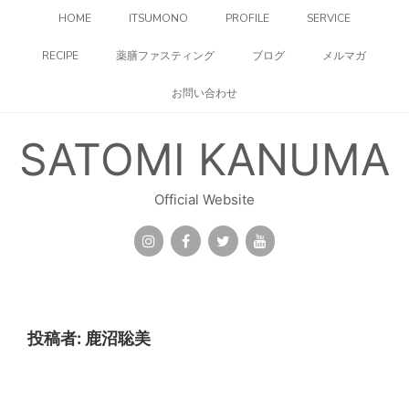
コ
HOME
ITSUMONO
PROFILE
SERVICE
ン
テ
RECIPE
薬膳ファスティング
ブログ
メルマガ
ン
ツ
お問い合わせ
へ
ス
キ
SATOMI KANUMA
ッ
プ
Official Website
投稿者:
鹿沼聡美