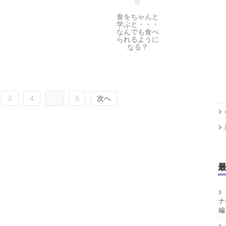
食をちゃんと
学ぶと・・・
なんでも食べ
られるように
なる？
3
4
…
8
次へ
ナ
編