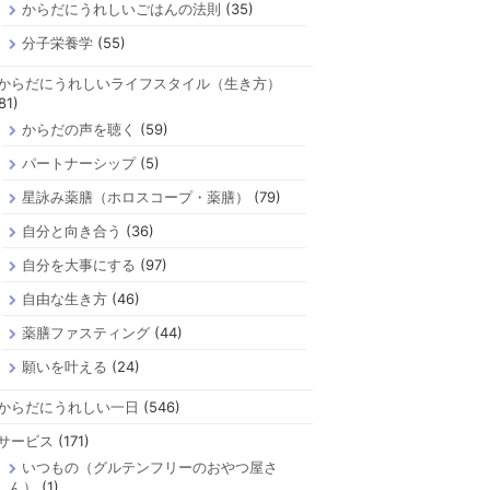
からだにうれしいごはんの法則
(35)
分子栄養学
(55)
からだにうれしいライフスタイル（生き方）
81)
からだの声を聴く
(59)
パートナーシップ
(5)
星詠み薬膳（ホロスコープ・薬膳）
(79)
自分と向き合う
(36)
自分を大事にする
(97)
自由な生き方
(46)
薬膳ファスティング
(44)
願いを叶える
(24)
からだにうれしい一日
(546)
サービス
(171)
いつもの（グルテンフリーのおやつ屋さ
ん）
(1)