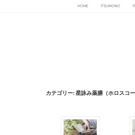
コ
HOME
ITSUMONO
P
ン
テ
ン
ツ
へ
ス
キ
ッ
プ
カテゴリー:
星詠み薬膳（ホロスコ