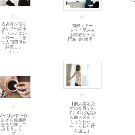
13 5月
13 5月
依存派か孤立
開催レポー
派か？〜星座
ト〜「星詠み
別セルフコン
薬膳教室〜入
トロール「星
門編in東銀座」
で人間関係を
調整しよ
う！」
1 4月
15 2月
【個人鑑定受
付は今月で終
了】4月の星詠
♪そばかす〜歌
み個人鑑定〜
詞から健康状
もっとわたし
態を想像して
らしく新年度
みようシリー
を過ごす
ズ