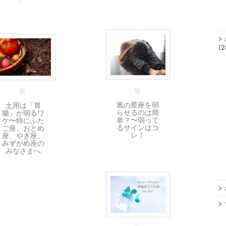
(2
6 2月
18 1月
風の星座を弱
土用は「胃
らせるのは簡
腸」が弱るワ
単？〜弱って
ケ〜特にふた
るサインはコ
ご座、おとめ
レ！
座、やぎ座、
みずがめ座の
みなさまへ
20 12月