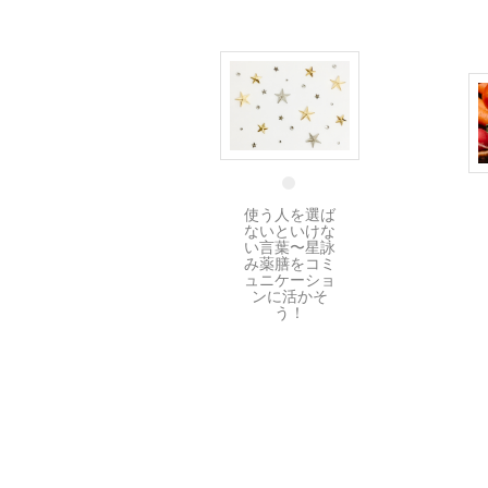
6 2月
使う人を選ば
ないといけな
い言葉〜星詠
み薬膳をコミ
ュニケーショ
ンに活かそ
う！