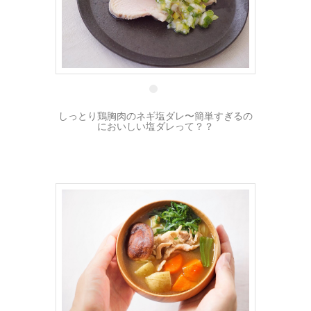
19 9月
しっとり鶏胸肉のネギ塩ダレ〜簡単すぎるの
においしい塩ダレって？？
2 6月