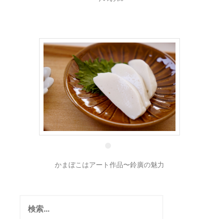
5 2月
かまぼこはアート作品〜鈴廣の魅力
検
索: