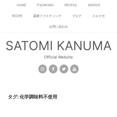
コ
HOME
ITSUMONO
PROFILE
SERVICE
ン
テ
RECIPE
薬膳ファスティング
ブログ
メルマガ
ン
ツ
お問い合わせ
へ
ス
キ
SATOMI KANUMA
ッ
プ
Official Website
タグ:
化学調味料不使用