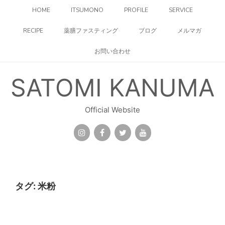
コ
HOME
ITSUMONO
PROFILE
SERVICE
ン
テ
RECIPE
薬膳ファスティング
ブログ
メルマガ
ン
ツ
お問い合わせ
へ
ス
キ
SATOMI KANUMA
ッ
プ
Official Website
タグ:
米粉