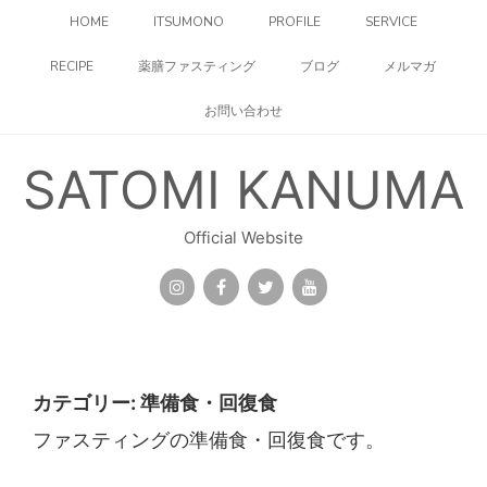
コ
HOME
ITSUMONO
PROFILE
SERVICE
ン
テ
RECIPE
薬膳ファスティング
ブログ
メルマガ
ン
ツ
お問い合わせ
へ
ス
キ
SATOMI KANUMA
ッ
プ
Official Website
カテゴリー:
準備食・回復食
ファスティングの準備食・回復食です。