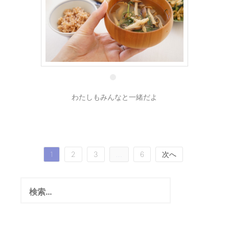
10 7月
わたしもみんなと一緒だよ
投
1
2
3
…
6
次へ
稿
検
の
索:
ペ
ー