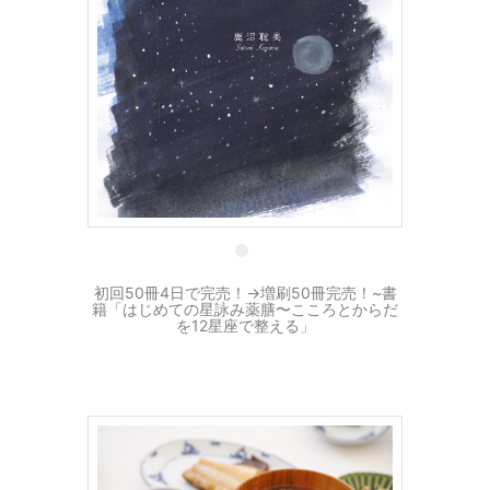
30 7月
初回50冊4日で完売！→増刷50冊完売！~書
籍「はじめての星詠み薬膳〜こころとからだ
を12星座で整える」