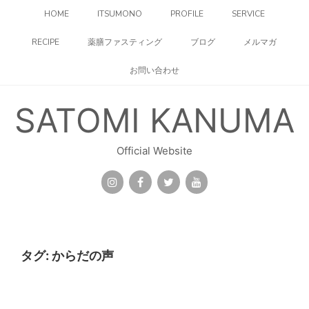
コ
HOME
ITSUMONO
PROFILE
SERVICE
ン
テ
RECIPE
薬膳ファスティング
ブログ
メルマガ
ン
ツ
お問い合わせ
へ
ス
キ
SATOMI KANUMA
ッ
プ
Official Website
タグ:
からだの声