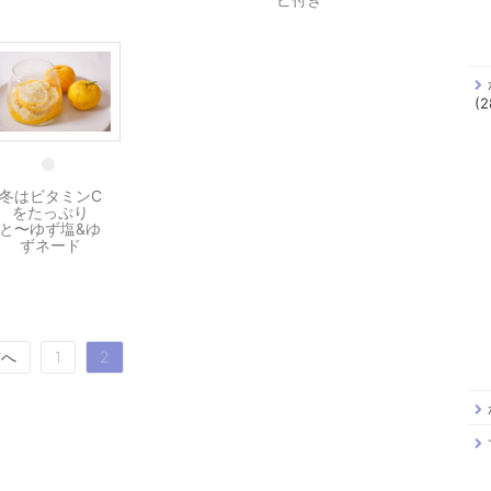
(2
26 12月
冬はビタミンC
をたっぷり
と〜ゆず塩&ゆ
ずネード
前へ
1
2