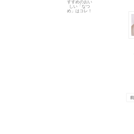
すすめのおい
しい「なつ
め」はコレ！
投
稿
の
ペ