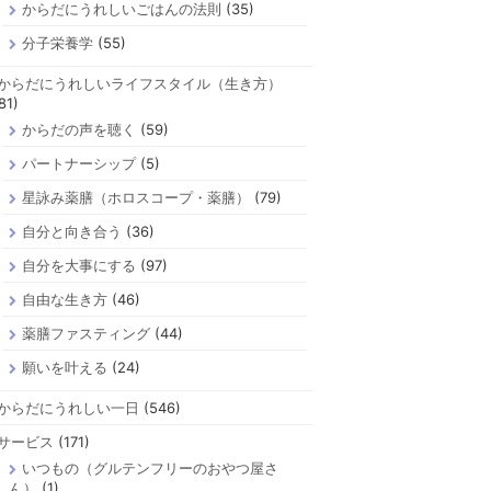
からだにうれしいごはんの法則
(35)
分子栄養学
(55)
からだにうれしいライフスタイル（生き方）
81)
からだの声を聴く
(59)
パートナーシップ
(5)
星詠み薬膳（ホロスコープ・薬膳）
(79)
自分と向き合う
(36)
自分を大事にする
(97)
自由な生き方
(46)
薬膳ファスティング
(44)
願いを叶える
(24)
からだにうれしい一日
(546)
サービス
(171)
いつもの（グルテンフリーのおやつ屋さ
ん）
(1)