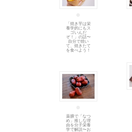
14 1月
「焼き芋は栄
養学的にもス
ゴいんだ
ぞ！」の話〜
自分で焼い
て、焼きたて
を食べよう！
28 12月
薬膳で「なつ
め」推しな理
由を分子栄養
学で解説〜お