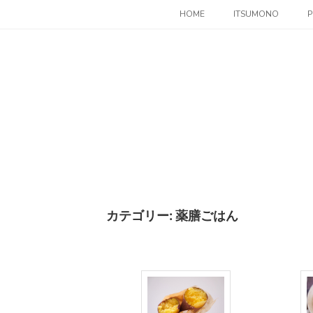
コ
HOME
ITSUMONO
P
ン
テ
ン
ツ
へ
ス
キ
ッ
プ
カテゴリー:
薬膳ごはん