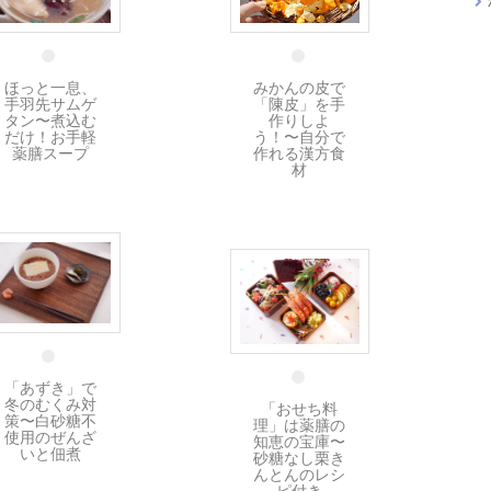
5 1月
13 1月
みかんの皮で
ほっと一息、
「陳皮」を手
手羽先サムゲ
作りしよ
タン〜煮込む
う！〜自分で
だけ！お手軽
作れる漢方食
薬膳スープ
材
5 1月
1 1月
「あずき」で
冬のむくみ対
「おせち料
策〜白砂糖不
理」は薬膳の
使用のぜんざ
知恵の宝庫〜
いと佃煮
砂糖なし栗き
んとんのレシ
ピ付き