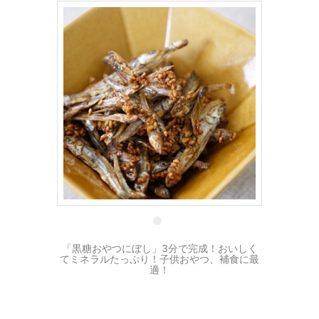
12 3月
「黒糖おやつにぼし」3分で完成！おいしく
てミネラルたっぷり！子供おやつ、補食に最
適！