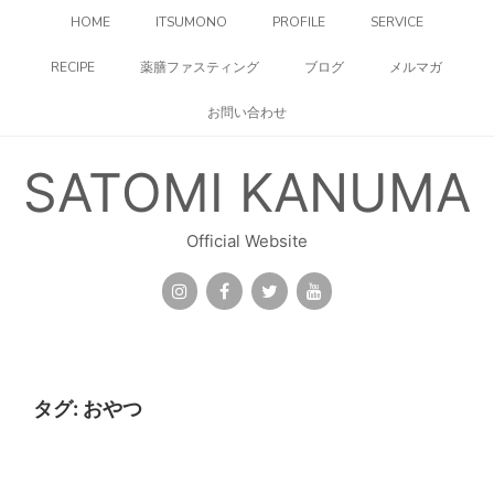
コ
HOME
ITSUMONO
PROFILE
SERVICE
ン
テ
RECIPE
薬膳ファスティング
ブログ
メルマガ
ン
ツ
お問い合わせ
へ
ス
キ
SATOMI KANUMA
ッ
プ
Official Website
タグ:
おやつ