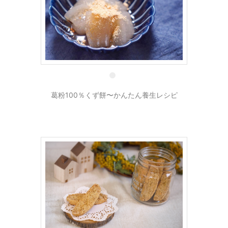
18 9月
葛粉100％くず餅〜かんたん養生レシピ