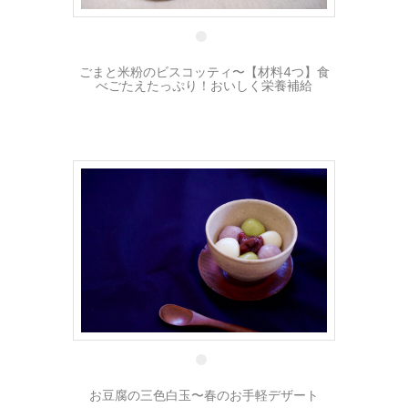
4 4月
ごまと米粉のビスコッティ〜【材料4つ】食
べごたえたっぷり！おいしく栄養補給
1 3月
お豆腐の三色白玉〜春のお手軽デザート