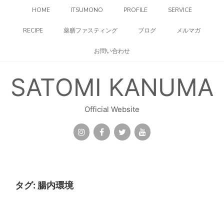
コ
HOME
ITSUMONO
PROFILE
SERVICE
ン
テ
RECIPE
薬膳ファスティング
ブログ
メルマガ
ン
ツ
お問い合わせ
へ
ス
キ
SATOMI KANUMA
ッ
プ
Official Website
タグ:
腸内環境