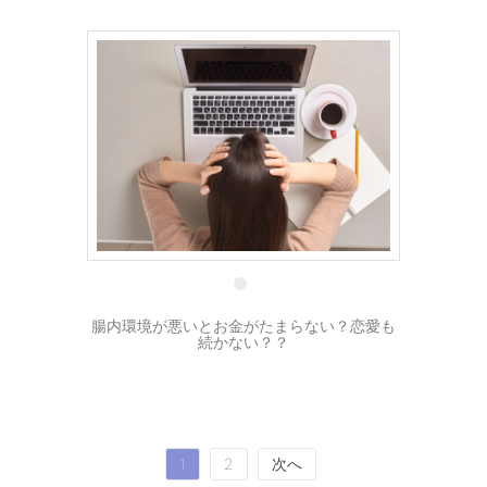
17 1月
腸内環境が悪いとお金がたまらない？恋愛も
続かない？？
投
1
2
次へ