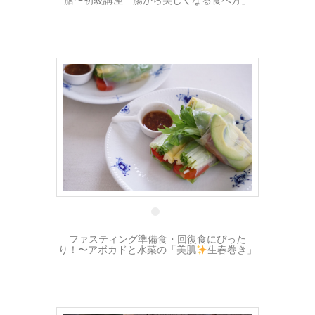
10 9月
ファスティング準備食・回復食にぴった
り！〜アボカドと水菜の「美肌
生春巻き」