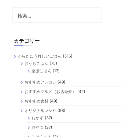
稿
検
の
索:
ペ
ー
カテゴリー
ジ
送
からだにうれしいごはん
(316)
り
おうちごはん
(75)
薬膳ごはん
(17)
おすすめアレコレ
(49)
おすすめグルメ（お店紹介）
(42)
おすすめ食材
(49)
オリジナルレシピ
(98)
おかず
(37)
おやつ
(37)
ごはんもの
(2)