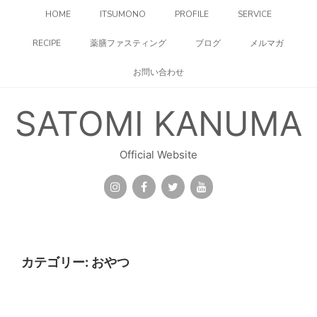
コ
HOME
ITSUMONO
PROFILE
SERVICE
ン
テ
RECIPE
薬膳ファスティング
ブログ
メルマガ
ン
ツ
お問い合わせ
へ
ス
キ
SATOMI KANUMA
ッ
プ
Official Website
カテゴリー:
おやつ