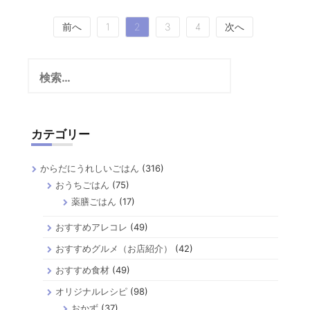
投
前へ
1
2
3
4
次へ
稿
検
の
索:
ペ
ー
カテゴリー
ジ
送
からだにうれしいごはん
(316)
り
おうちごはん
(75)
薬膳ごはん
(17)
おすすめアレコレ
(49)
おすすめグルメ（お店紹介）
(42)
おすすめ食材
(49)
オリジナルレシピ
(98)
おかず
(37)