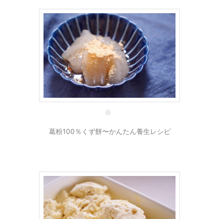
18 9月
葛粉100％くず餅〜かんたん養生レシピ